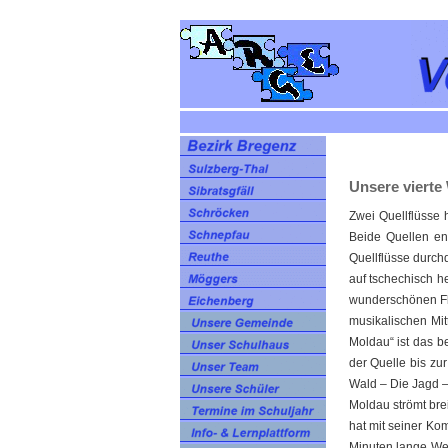
Unsere vierte
Zwei Quellflüsse 
Beide Quellen e
Quellflüsse durch
auf tschechisch h
wunderschönen Flu
musikalischen Mit
Moldau“ ist das b
der Quelle bis zu
Wald – Die Jagd 
Moldau strömt bre
hat mit seiner Ko
Minuten lange We