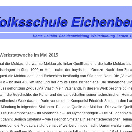
 Werkstattwoche im Mai 2015
hat die Moldau, die warme Moldau als linker Quellfluss und die kalte Moldau als r
ntspringen in über 1000 m Höhe nahe der bayrischen Grenze. Nach dem Zusa
quert die Moldau das Land Tschechien beständig von Süd nach Nord. Die „Vltava
eißt – ist über 430 km lang und der größte Fluss Tschechiens. Die sinfonische Di
ss gehört zum Zyklus „Má Vlast“ (Mein Vaterland). In diesem Werk beschreibt Fri
teln die Geschichte, die Kultur und die Landschaften seiner tschechischen Heimat
erühmteste Werk daraus. Darin vertonte der Komponist Friedrich Smetana den La
r Mündung in folgenden Stationen: Die erste Quelle der Moldau - Die zweite Quel
– Die Bauernhochzeit – Im Mondschein – Der Nymphenreigen – Die St. Johann-St
it dahin; Bedřich Smetana – wie Friedrich Smetana in seiner tschechischen Heimat 
mposition die Moldau als „Tongemälde“ weltberühmt gemacht. Darum wählten auc
rk als Grundlage für unsere vierte Lesewerkstattwoche aus, um das Werk kenne