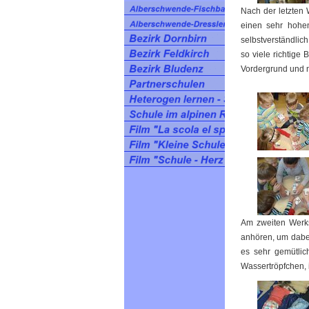
Nach der letzten 
einen sehr hohen
selbstverständlic
so viele richtige
Vordergrund und n
Am zweiten Werks
anhören, um dabei
es sehr gemütlic
Wassertröpfchen, i