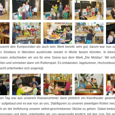
sowohl den Komponisten als auch sein Werk bereits sehr gut, darum war nun u
s Smetana in Melodien ausdrückte wieder in Worte fassen könnten. In klein
sen, entschieden wir uns für eine Szene aus dem Werk „Die Moldau“. Wir schl
len und schrieben dann ein Rollenspiel. Es entstanden Jagdszenen, Hochzeitss
cht unterhielten sich angeregt.
ten Tag war aus unserem Klassenzimmer dann plötzlich ein Kleintheater geword
 aufgebaut und es war nun an uns, Stabfiguren zu unseren jeweiligen Rollen her
ch an die Vorführung unserer selbst geschriebenen Stücke zu gehen. Dabei bedurf
isungen und dann unterhielten wir uns gegenseitig köstlich mit den zum Teil se