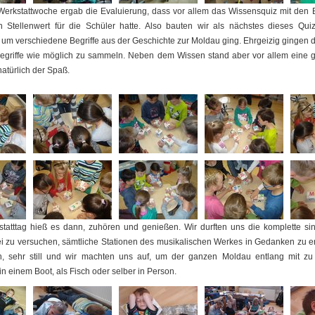
Werkstattwoche ergab die Evaluierung, dass vor allem das Wissensquiz mit den
 Stellenwert für die Schüler hatte. Also bauten wir als nächstes dieses Qui
h um verschiedene Begriffe aus der Geschichte zur Moldau ging. Ehrgeizig gingen 
 Begriffe wie möglich zu sammeln. Neben dem Wissen stand aber vor allem eine 
atürlich der Spaß.
tatttag hieß es dann, zuhören und genießen. Wir durften uns die komplette si
 zu versuchen, sämtliche Stationen des musikalischen Werkes in Gedanken zu e
h, sehr still und wir machten uns auf, um der ganzen Moldau entlang mit z
n einem Boot, als Fisch oder selber in Person.