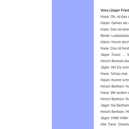
Vova (Jäger Fried
Hase: Oh, ist das 
Häsin: Gehen wir 
Hase: Das ist eine
Beide: Lalalalalal
Häsin: Horch doch
Hase: Das ist best
Jäger: Trara! …..
Hirsch Bertram ko
Jäger: Ah! Da schm
Hase: Schau mal, 
Häsin: Komm schne
Hirsch Bertram: Ha
Hase: Wir wollen d
Hirsch Bertram: N
Jäger: Na Bertram
Hirsch Bertram: HI
Jäger: Hilfe! Hilfe
Alle Tiere: Diesm