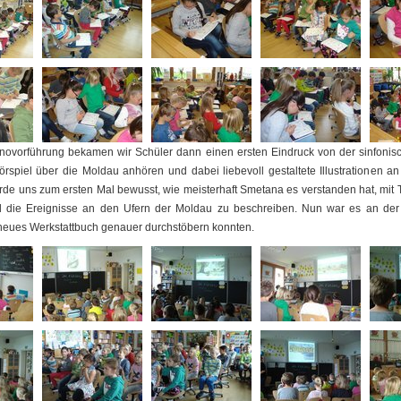
inovorführung bekamen wir Schüler dann einen ersten Eindruck von der sinfonis
örspiel über die Moldau anhören und dabei liebevoll gestaltete Illustrationen a
rde uns zum ersten Mal bewusst, wie meisterhaft Smetana es verstanden hat, mit
d die Ereignisse an den Ufern der Moldau zu beschreiben. Nun war es an der Z
 neues Werkstattbuch genauer durchstöbern konnten.