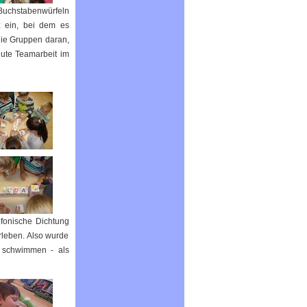
 Buchstabenwürfeln
z ein, bei dem es
die Gruppen daran,
gute Teamarbeit im
nfonische Dichtung
rleben. Also wurde
u schwimmen - als