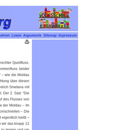
echter Quellfluss.
mmenfluss beider
“ – wie die Moldau
chtung über diesen
edrich Smetana mit
. Der 2. Satz “Die
uf des Flusses von
le der Moldau – Im
romschnellen – Die
eigentlich heißt –
h wir das knapp 12
n zu lernen und um