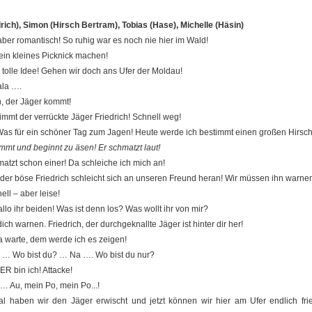
rich), Simon (Hirsch Bertram), Tobias (Hase), Michelle (Häsin)
aber romantisch! So ruhig war es noch nie hier im Wald!
ein kleines Picknick machen!
 tolle Idee! Gehen wir doch ans Ufer der Moldau!
ala ….
, der Jäger kommt!
immt der verrückte Jäger Friedrich! Schnell weg!
 Was für ein schöner Tag zum Jagen! Heute werde ich bestimmt einen großen Hirsch
mmt und beginnt zu äsen! Er schmatzt laut!
atzt schon einer! Da schleiche ich mich an!
der böse Friedrich schleicht sich an unseren Freund heran! Wir müssen ihn warnen
ll – aber leise!
llo ihr beiden! Was ist denn los? Was wollt ihr von mir?
ich warnen. Friedrich, der durchgeknallte Jäger ist hinter dir her!
a warte, dem werde ich es zeigen!
 … Wo bist du? … Na …. Wo bist du nur?
ER bin ich! Attacke!
! … Au, mein Po, mein Po...!
al haben wir den Jäger erwischt und jetzt können wir hier am Ufer endlich frie