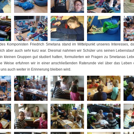
es Komponisten Friedrich Smetana stand im Mittelpunkt unseres Interesses, d
eich aber auch sehr kurz war. Diesmal nahmen wir Schüler uns seinen Lebenslauf 
n kleinen Gruppen gut studiert hatten, formulierten wir Fragen zu Smetanas Leb
se Weise erfuhren wir in einer anschließenden Raterunde viel über das Leben 
uns auch weiter in Erinnerung bleiben wird.