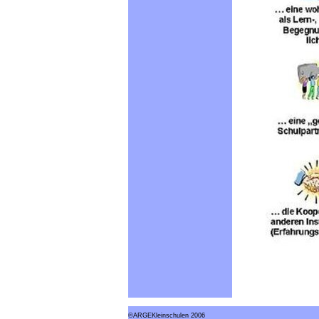
©ARGEKleinschulen 2006